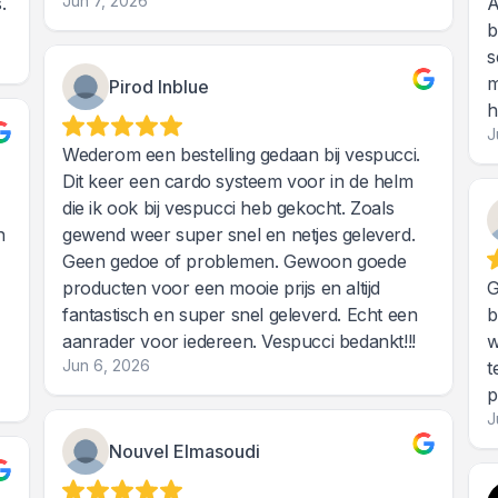
Jun 7, 2026
.
A
b
s
m
Pirod Inblue
h
J
Wederom een bestelling gedaan bij vespucci.
Dit keer een cardo systeem voor in de helm
die ik ook bij vespucci heb gekocht. Zoals
n
gewend weer super snel en netjes geleverd.
Geen gedoe of problemen. Gewoon goede
producten voor een mooie prijs en altijd
G
fantastisch en super snel geleverd. Echt een
b
aanrader voor iedereen. Vespucci bedankt!!!
w
Jun 6, 2026
t
p
J
Nouvel Elmasoudi