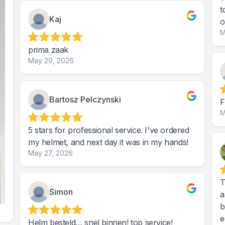
t
Kaj
o
M
prima zaak
May 29, 2026
Bartosz Pelczynski
F
M
5 stars for professional service. I've ordered
my helmet, and next day it was in my hands!
May 27, 2026
T
Simon
a
b
e
Helm besteld… snel binnen! top service!