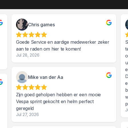
Chris games
Goede Service en aardige medewerker zeker
S
aan te raden om hier te komen!
t
Jul 28, 2026
o
u
e
D
Mike van der Aa
e
b
Zijn goed geholpen hebben er een mooie
w
Vespa sprint gekocht en helm perfect
p
geregeld
J
Jul 27, 2026