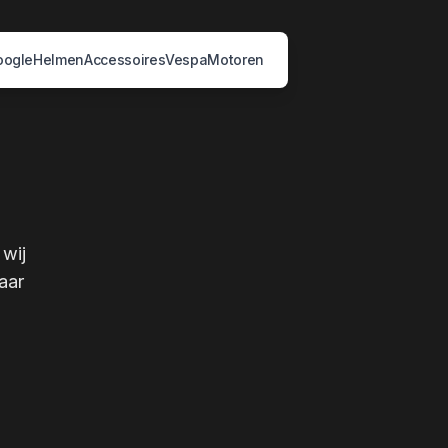
oogle
Helmen
Accessoires
Vespa
Motoren
 wij
aar