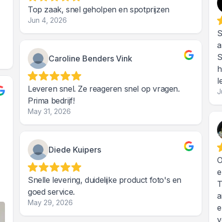
Top zaak, snel geholpen en spotprijzen
Jun 4, 2026
S
a
S
Caroline Benders Vink
h
l
Leveren snel. Ze reageren snel op vragen.
J
Prima bedrijf!
May 31, 2026
Diede Kuipers
O
e
Snelle levering, duidelijke product foto's en
T
goed service.
a
May 29, 2026
e
v