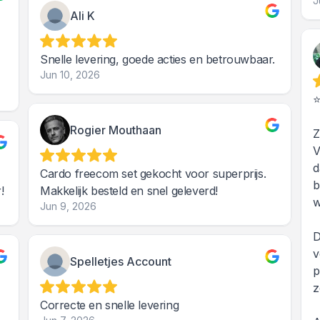
J
Ali K
Snelle levering, goede acties en betrouwbaar.
Jun 10, 2026
Rogier Mouthaan
Z
V
d
Cardo freecom set gekocht voor superprijs.
b
!
Makkelijk besteld en snel geleverd!
w
Jun 9, 2026
D
v
Spelletjes Account
p
z
Correcte en snelle levering