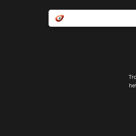
Tro
he