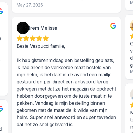
M
May 27, 2026
Irem Melissa
d
G
Beste Vespucci familie,
v
d
e
Ik heb gisterenmiddag een bestelling geplaats,
g
ik had alleen de verkeerde maat besteld van
M
mijn helm, ik heb laat in de avond een mailtje
gestuurd en per direct een antwoord terug
gekregen met dat ze het magazijn de opdracht
hebben doorgegeven om de juiste maat in te
pakken. Vandaag is mijn bestelling binnen
gekomen met de maat die ik wilde van mijn
M
helm. Super snel antwoord en super tevreden
t
dat het zo snel geleverd is.
m
d