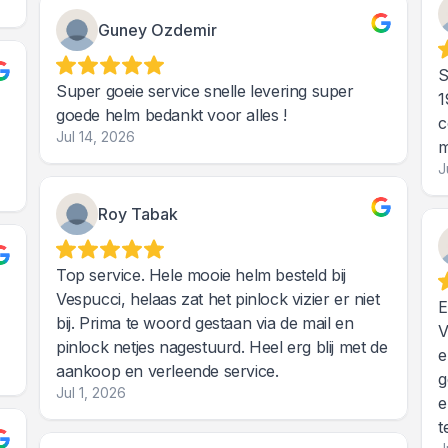
Guney Ozdemir
S
Super goeie service snelle levering super
1
goede helm bedankt voor alles !
c
Jul 14, 2026
m
J
Roy Tabak
Top service. Hele mooie helm besteld bij
Vespucci, helaas zat het pinlock vizier er niet
E
bij. Prima te woord gestaan via de mail en
V
pinlock netjes nagestuurd. Heel erg blij met de
e
aankoop en verleende service.
g
Jul 1, 2026
e
t